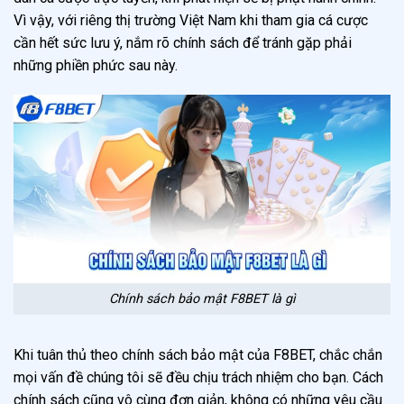
Vì vậy, với riêng thị trường Việt Nam khi tham gia cá cược
cần hết sức lưu ý, nắm rõ chính sách để tránh gặp phải
những phiền phức sau này.
Chính sách bảo mật F8BET là gì
Khi tuân thủ theo chính sách bảo mật của F8BET, chắc chắn
mọi vấn đề chúng tôi sẽ đều chịu trách nhiệm cho bạn. Cách
chính sách cũng vô cùng đơn giản, không có những yêu cầu