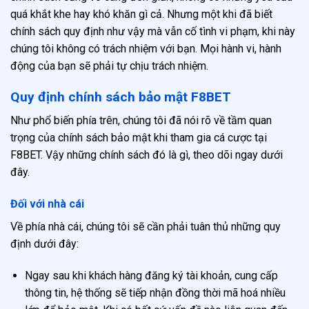
quá khắt khe hay khó khăn gì cả. Nhưng một khi đã biết
chính sách quy định như vậy mà vẫn cố tình vi phạm, khi này
chúng tôi không có trách nhiệm với bạn. Mọi hành vi, hành
động của bạn sẽ phải tự chịu trách nhiệm.
Quy định chính sách bảo mật F8BET
Như phổ biến phía trên, chúng tôi đã nói rõ về tầm quan
trọng của chính sách bảo mật khi tham gia cá cược tại
F8BET. Vậy những chính sách đó là gì, theo dõi ngay dưới
đây.
Đối với nhà cái
Về phía nhà cái, chúng tôi sẽ cần phải tuân thủ những quy
định dưới đây:
Ngay sau khi khách hàng đăng ký tài khoản, cung cấp
thông tin, hệ thống sẽ tiếp nhận đồng thời mã hoá nhiều