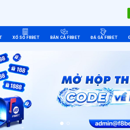
T
XỔ SỐ F8BET
BẮN CÁ F8BET
ĐÁ GÀ F8BET