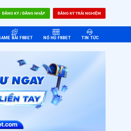
ĐĂNG KÝ / ĐĂNG NHẬP
ĐĂNG KÝ TRẢI NGHIỆM
GAME BÀI F8BET
NỔ HŨ F8BET
TIN TỨC