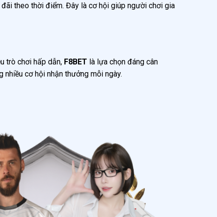
ãi theo thời điểm. Đây là cơ hội giúp người chơi gia
ều trò chơi hấp dẫn,
F8BET
là lựa chọn đáng cân
ng nhiều cơ hội nhận thưởng mỗi ngày.