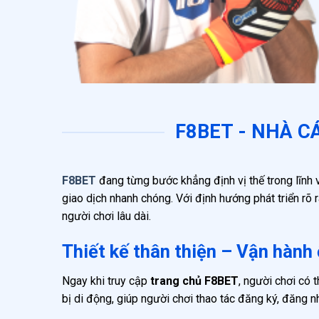
F8BET - NHÀ C
F8BET
đang từng bước khẳng định vị thế trong lĩnh v
giao dịch nhanh chóng. Với định hướng phát triển rõ
người chơi lâu dài.
Thiết kế thân thiện – Vận hành 
Ngay khi truy cập
trang chủ F8BET
, người chơi có 
bị di động, giúp người chơi thao tác đăng ký, đăng n