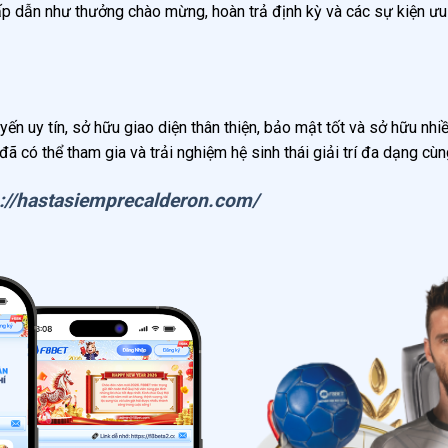
ấp dẫn như thưởng chào mừng, hoàn trả định kỳ và các sự kiện ưu đ
n uy tín, sở hữu giao diện thân thiện, bảo mật tốt và sở hữu nhi
đã có thể tham gia và trải nghiệm hệ sinh thái giải trí đa dạng cù
s://hastasiemprecalderon.com/