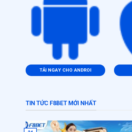
TẢI NGAY CHO ANDROI
TIN TỨC F8BET MỚI NHẤT